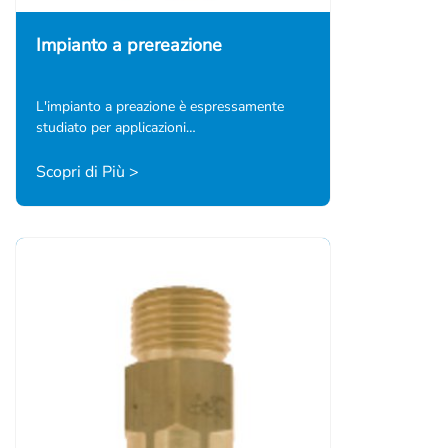
Impianto a prereazione
L'impianto a preazione è espressamente
studiato per applicazioni…
Scopri di Più >