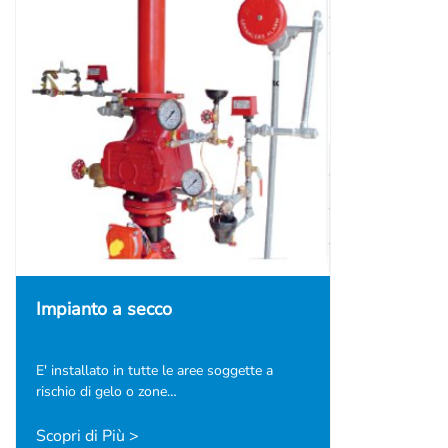
Impianto a secco
E' installato in tutte le aree soggette a
rischio di gelo o zone…
Scopri di Più >