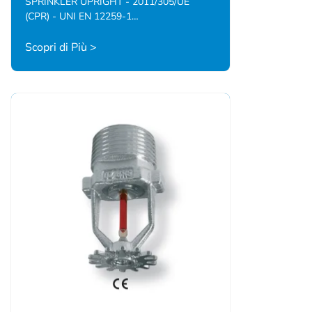
SPRINKLER UPRIGHT - 2011/305/UE
(CPR) - UNI EN 12259-1…
Scopri di Più >