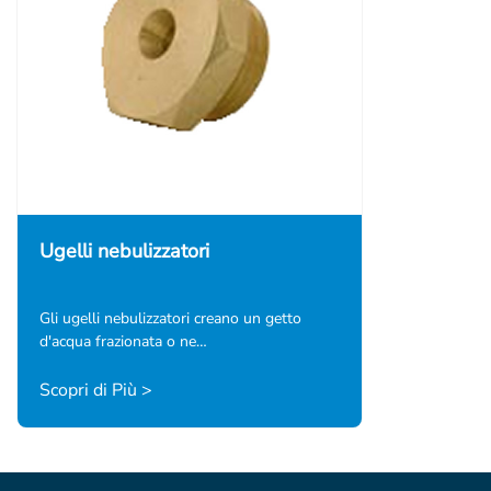
Ugelli nebulizzatori
Gli ugelli nebulizzatori creano un getto
d'acqua frazionata o ne…
Scopri di Più >