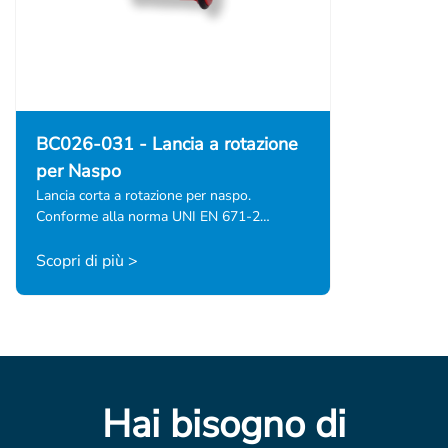
BC026-031 - Lancia a rotazione
per Naspo
Lancia corta a rotazione per naspo.
Conforme alla norma UNI EN 671-2…
Scopri di più >
Hai bisogno di