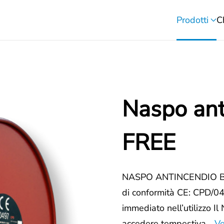
Prodotti
C
Naspo ant
FREE
NASPO ANTINCENDIO BRI
di conformità CE: CPD/0
immediato nell’utilizzo 
accedere tempestiva…
Ve