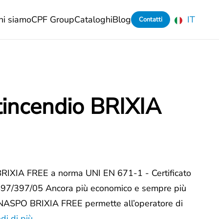
hi siamo
CPF Group
Cataloghi
Blog
IT
Contatti
incendio BRIXIA
XIA FREE a norma UNI EN 671-1 - Certificato
497/397/05 Ancora più economico e sempre più
Il NASPO BRIXIA FREE permette all’operatore di
di di più...